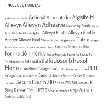
NUBE DE ETIQUETAS
Algisite M
Acticoat
Acticoat Flex
acelerador cicatrización
Allevyn Adhesive
Allevyn
Allevyn Ag Gentle
Allevyn
Allevyn Gentle
Allevyn Gentle
Allevyn Ag Heel
Ag Gentle Border
Catrix
Border
Allevyn Heel
Argencoat
Allevyn Sacrum
colageno
Exploración neuropática
documento de consenso
escalas valoración
Ewma
formación
Herida
Intrasite
Incontinencia
Intrasite
Iodosorb
Iruxol
Intrasite Gel
Comformable
Mono
PLH
Iruxol Mono (Colagenasa)
malnutricion
nutrición
Secura
Proguide
Secura Barrier Cream D
Píe diabético
Secura
Secura Cream Z10
Secura No-
Secura EPC Z30
Cleanser
Time
upp
Sting Barrier Film
Valencia
Ulcera venosa
ámbito residencial