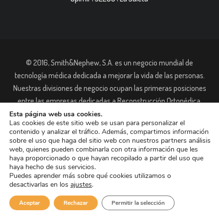
© 2016, Smith&Nephew, S.A. es un negocio mundial de
tecnología médica dedicada a mejorar la vida de las personas.
Nuestras divisiones de negocio ocupan las primeras posiciones
entre las empresas dedicadas a Reconstrucción Ortopédica,
Curación de heridas Medicina del Deporte y Trauma. Tiene casi
Esta página web usa cookies.
Las cookies de este sitio web se usan para personalizar el
11.000 trabajadores en todo el mundo y está presente en más de
contenido y analizar el tráfico. Además, compartimos información
90 países.
sobre el uso que haga del sitio web con nuestros partners análisis
web, quienes pueden combinarla con otra información que les
Aviso de Cookies
Aviso Legal
haya proporcionado o que hayan recopilado a partir del uso que
haya hecho de sus servicios.
Puedes aprender más sobre qué cookies utilizamos o
desactivarlas en los
ajustes
.
Aceptar
Rechazar
Permitir la selección