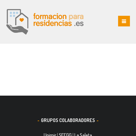
GRUPOS COLABORADORES
Upimir
|
SEEGG
|
La Saleta