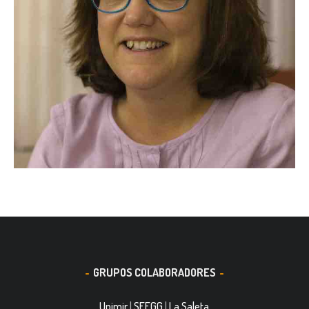
GRUPOS COLABORADORES
Upimir
|
SEEGG
|
La Saleta