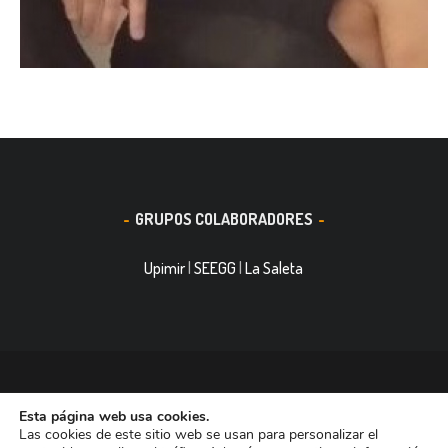
GRUPOS COLABORADORES
Upimir
|
SEEGG
|
La Saleta
© 2016, Smith&Nephew, S.A. es un negocio mundial de
Esta página web usa cookies.
tecnología médica dedicada a mejorar la vida de las personas.
Las cookies de este sitio web se usan para personalizar el