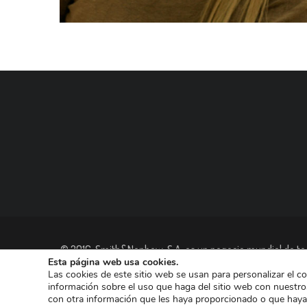
© 2016, Smith&Nephew, S.A. es un negocio mundial de tec
Esta página web usa cookies.
las empresas dedicadas a Reconstrucción Ortopédica, Cu
Las cookies de este sitio web se usan para personalizar el c
información sobre el uso que haga del sitio web con nuestro
con otra información que les haya proporcionado o que haya