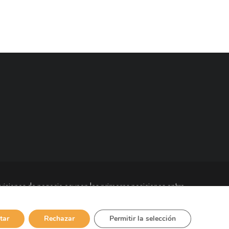
visiones de negocio ocupan las primeras posiciones entre
bajadores en todo el mundo y está presente en más de 90
tar
Rechazar
Permitir la selección