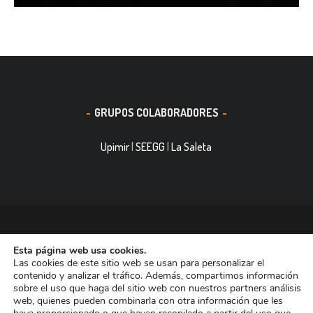
GRUPOS COLABORADORES
Upimir
|
SEEGG
|
La Saleta
© 2016, Smith&Nephew, S.A. es un negocio mundial de
Esta página web usa cookies.
tecnología médica dedicada a mejorar la vida de las personas.
Las cookies de este sitio web se usan para personalizar el
Nuestras divisiones de negocio ocupan las primeras posiciones
contenido y analizar el tráfico. Además, compartimos información
sobre el uso que haga del sitio web con nuestros partners análisis
entre las empresas dedicadas a Reconstrucción Ortopédica,
web, quienes pueden combinarla con otra información que les
Curación de heridas Medicina del Deporte y Trauma. Tiene casi