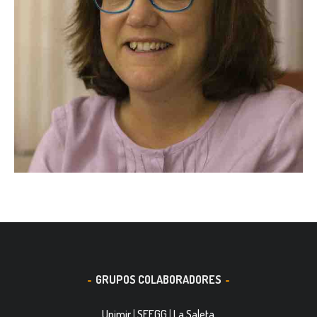
GRUPOS COLABORADORES
Upimir
|
SEEGG
|
La Saleta