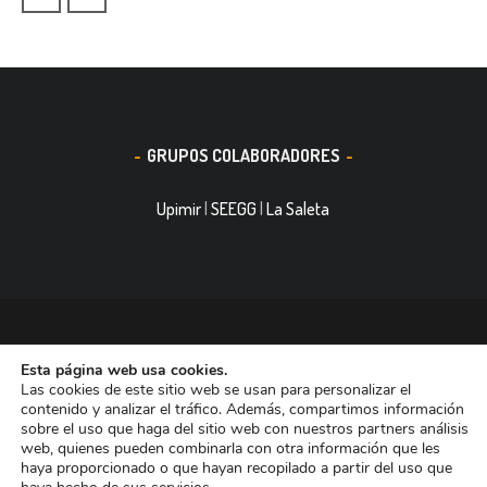
GRUPOS COLABORADORES
Upimir
|
SEEGG
|
La Saleta
© 2016, Smith&Nephew, S.A. es un negocio mundial de
Esta página web usa cookies.
tecnología médica dedicada a mejorar la vida de las personas.
Las cookies de este sitio web se usan para personalizar el
Nuestras divisiones de negocio ocupan las primeras posiciones
contenido y analizar el tráfico. Además, compartimos información
sobre el uso que haga del sitio web con nuestros partners análisis
entre las empresas dedicadas a Reconstrucción Ortopédica,
web, quienes pueden combinarla con otra información que les
Curación de heridas Medicina del Deporte y Trauma. Tiene casi
haya proporcionado o que hayan recopilado a partir del uso que