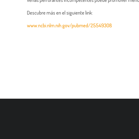
venas perforantes incompetentes puede promover menor
Descubre más en el siguiente link:
www.ncbi.nlm.nih.gov/pubmed/25549308