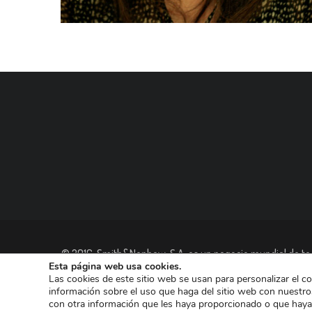
© 2016, Smith&Nephew, S.A. es un negocio mundial de tec
Esta página web usa cookies.
las empresas dedicadas a Reconstrucción Ortopédica, Cu
Las cookies de este sitio web se usan para personalizar el c
información sobre el uso que haga del sitio web con nuestro
con otra información que les haya proporcionado o que haya