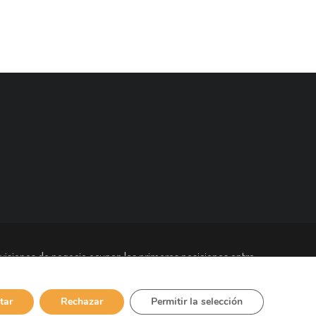
visiones de negocio ocupan las primeras posiciones entre
bajadores en todo el mundo y está presente en más de 90
tar
Rechazar
Permitir la selección