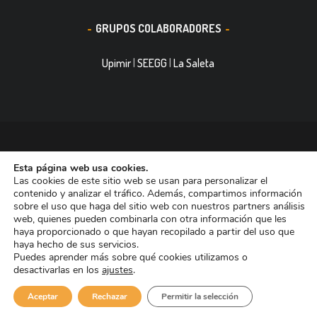
GRUPOS COLABORADORES
Upimir
|
SEEGG
|
La Saleta
© 2016, Smith&Nephew, S.A. es un negocio mundial de
Esta página web usa cookies.
tecnología médica dedicada a mejorar la vida de las personas.
Las cookies de este sitio web se usan para personalizar el
Nuestras divisiones de negocio ocupan las primeras posiciones
contenido y analizar el tráfico. Además, compartimos información
sobre el uso que haga del sitio web con nuestros partners análisis
entre las empresas dedicadas a Reconstrucción Ortopédica,
web, quienes pueden combinarla con otra información que les
Curación de heridas Medicina del Deporte y Trauma. Tiene casi
haya proporcionado o que hayan recopilado a partir del uso que
haya hecho de sus servicios.
11.000 trabajadores en todo el mundo y está presente en más de
Puedes aprender más sobre qué cookies utilizamos o
90 países.
desactivarlas en los
ajustes
.
Aviso de Cookies
Aviso Legal
Aceptar
Rechazar
Permitir la selección