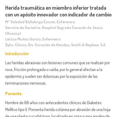
Herida traumática en miembro inferior tratada
con un apósito innovador con indicador de cambio
Mª Soledad Ballabriga Escuer, Enfermera
Servicio de Geriatría, Hospital Sagrado Corazón de Jesús
(Huesca)
Leticia Muñoz García, Enfermera
Dpto. Clínico, Div. Curación de Heridas, Smith & Nephew, S.A.
Introducción
Las heridas abrasivas son lesiones comunes que se realizan por
roce, fricción prolongada o caída, por lo general afectan a la
epidermis y suelen ser dolorosas por la exposición de las
terminaciones nerviosas.
Paciente
Hombre de 68 años con antecedentes clínicos de Diabetes
Mellitus tipo II. Presenta herida cutánea por abrasión de una hoja
de una planta cucurbitácea, localizada en zona supra aquilea de