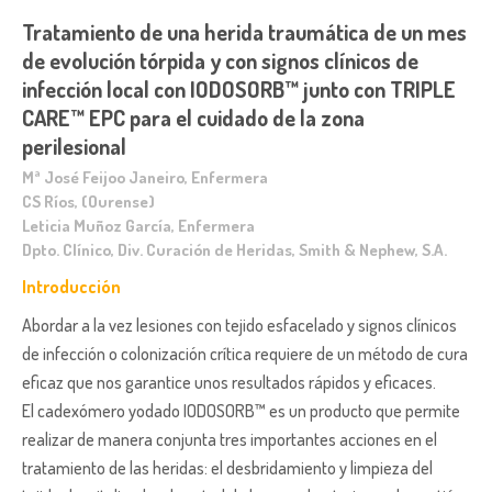
Tratamiento de una herida traumática de un mes
de evolución tórpida y con signos clínicos de
infección local con IODOSORB™ junto con TRIPLE
CARE™ EPC para el cuidado de la zona
perilesional
Mª José Feijoo Janeiro, Enfermera
CS Ríos, (Ourense)
Leticia Muñoz García, Enfermera
Dpto. Clínico, Div. Curación de Heridas, Smith & Nephew, S.A.
Introducción
Abordar a la vez lesiones con tejido esfacelado y signos clínicos
de infección o colonización crítica requiere de un método de cura
eficaz que nos garantice unos resultados rápidos y eficaces.
El cadexómero yodado IODOSORB™ es un producto que permite
realizar de manera conjunta tres importantes acciones en el
tratamiento de las heridas: el desbridamiento y limpieza del