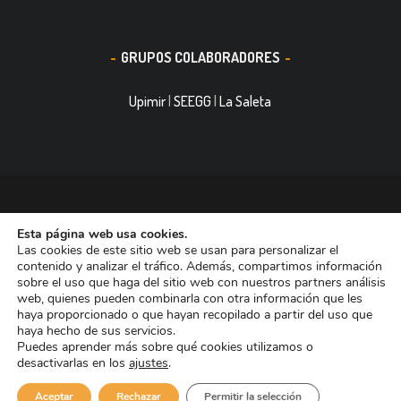
GRUPOS COLABORADORES
Upimir
|
SEEGG
|
La Saleta
© 2016, Smith&Nephew, S.A. es un negocio mundial de
Esta página web usa cookies.
tecnología médica dedicada a mejorar la vida de las personas.
Las cookies de este sitio web se usan para personalizar el
Nuestras divisiones de negocio ocupan las primeras posiciones
contenido y analizar el tráfico. Además, compartimos información
sobre el uso que haga del sitio web con nuestros partners análisis
entre las empresas dedicadas a Reconstrucción Ortopédica,
web, quienes pueden combinarla con otra información que les
Curación de heridas Medicina del Deporte y Trauma. Tiene casi
haya proporcionado o que hayan recopilado a partir del uso que
haya hecho de sus servicios.
11.000 trabajadores en todo el mundo y está presente en más de
Puedes aprender más sobre qué cookies utilizamos o
90 países.
desactivarlas en los
ajustes
.
Aviso de Cookies
Aviso Legal
Aceptar
Rechazar
Permitir la selección