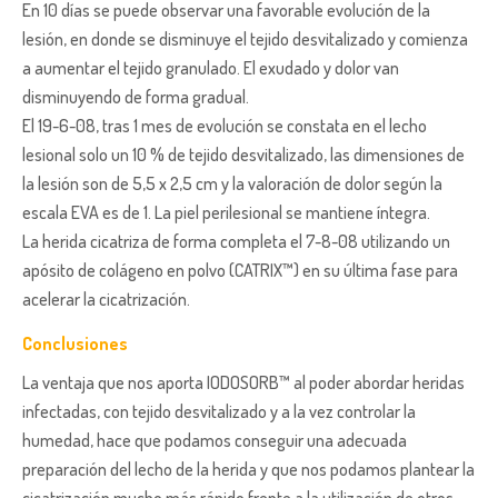
En 10 días se puede observar una favorable evolución de la
lesión, en donde se disminuye el tejido desvitalizado y comienza
a aumentar el tejido granulado. El exudado y dolor van
disminuyendo de forma gradual.
El 19-6-08, tras 1 mes de evolución se constata en el lecho
lesional solo un 10 % de tejido desvitalizado, las dimensiones de
la lesión son de 5,5 x 2,5 cm y la valoración de dolor según la
escala EVA es de 1. La piel perilesional se mantiene íntegra.
La herida cicatriza de forma completa el 7-8-08 utilizando un
apósito de colágeno en polvo (CATRIX™) en su última fase para
acelerar la cicatrización.
Conclusiones
La ventaja que nos aporta IODOSORB™ al poder abordar heridas
infectadas, con tejido desvitalizado y a la vez controlar la
humedad, hace que podamos conseguir una adecuada
preparación del lecho de la herida y que nos podamos plantear la
cicatrización mucho más rápido frente a la utilización de otros