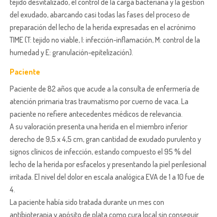
tejido desvitalizado, el control de la carga bacteriana y la gestión
del exudado, abarcando casi todas las fases del proceso de
preparación del lecho de la herida expresadas en el acrónimo
TIME (T: tejido no viable, I: infección-inflamación, M: control de la
humedad y E: granulación-epitelización).
Paciente
Paciente de 82 años que acude a la consulta de enfermería de
atención primaria tras traumatismo por cuerno de vaca. La
paciente no refiere antecedentes médicos de relevancia.
A su valoración presenta una herida en el miembro inferior
derecho de 9,5 x 4,5 cm, gran cantidad de exudado purulento y
signos clínicos de infección, estando compuesto el 95 % del
lecho de la herida por esfacelos y presentando la piel perilesional
irritada. El nivel del dolor en escala analógica EVA de 1 a 10 fue de
4.
La paciente había sido tratada durante un mes con
antibioterapia y apósito de plata como cura local sin conseguir