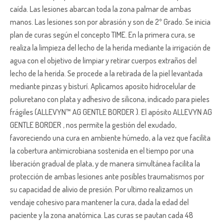
caída. Las lesiones abarcan toda la zona palmar de ambas
manos. Las lesiones son por abrasión y son de 2º Grado. Se inicia
plan de curas según el concepto TIME. En la primera cura, se
realiza la limpieza del lecho de la herida mediante la irrigación de
agua con el objetivo de limpiar y retirar cuerpos extraños del
lecho de la herida. Se procede a la retirada de la piel levantada
mediante pinzas y bisturí. Aplicamos aposito hidrocelular de
poliuretano con plata y adhesivo de silicona, indicado para pieles
frágiles (ALLEVYN™ AG GENTLE BORDER ). El apósito ALLEVYN AG
GENTLE BORDER , nos permite la gestión del exudado,
favoreciendo una cura en ambiente húmedo, a la vez que facilita
la cobertura antimicrobiana sostenida en el tiempo por una
liberación gradual de plata, y de manera simultánea facilita la
protección de ambas lesiones ante posibles traumatismos por
su capacidad de alivio de presión. Por ultimo realizamos un
vendaje cohesivo para mantener la cura, dada la edad del
paciente y la zona anatómica. Las curas se pautan cada 48