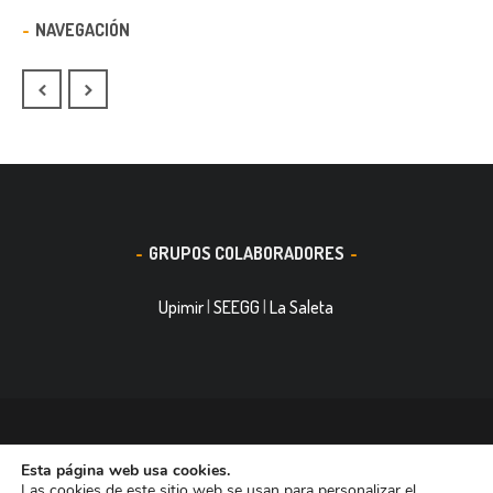
NAVEGACIÓN
GRUPOS COLABORADORES
Upimir
|
SEEGG
|
La Saleta
© 2016, Smith&Nephew, S.A. es un negocio mundial de
Esta página web usa cookies.
tecnología médica dedicada a mejorar la vida de las personas.
Las cookies de este sitio web se usan para personalizar el