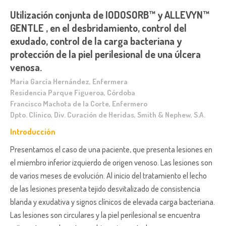
Utilización conjunta de IODOSORB™ y ALLEVYN™
GENTLE , en el desbridamiento, control del
exudado, control de la carga bacteriana y
protección de la piel perilesional de una úlcera
venosa.
Maria García Hernández, Enfermera
Residencia Parque Figueroa, Córdoba
Francisco Machota de la Corte, Enfermero
Dpto. Clínico, Div. Curación de Heridas, Smith & Nephew, S.A.
Introducción
Presentamos el caso de una paciente, que presenta lesiones en
el miembro inferior izquierdo de origen venoso. Las lesiones son
de varios meses de evolución. Al inicio del tratamiento el lecho
de las lesiones presenta tejido desvitalizado de consistencia
blanda y exudativa y signos clínicos de elevada carga bacteriana.
Las lesiones son circulares y la piel perilesional se encuentra