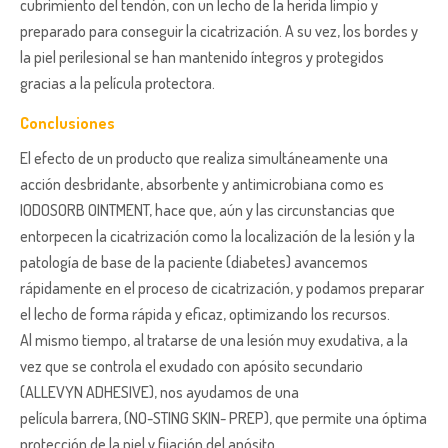
cubrimiento del tendón, con un lecho de la herida limpio y
preparado para conseguir la cicatrización. A su vez, los bordes y
la piel perilesional se han mantenido íntegros y protegidos
gracias a la película protectora.
Conclusiones
El efecto de un producto que realiza simultáneamente una
acción desbridante, absorbente y antimicrobiana como es
IODOSORB OINTMENT, hace que, aún y las circunstancias que
entorpecen la cicatrización como la localización de la lesión y la
patología de base de la paciente (diabetes) avancemos
rápidamente en el proceso de cicatrización, y podamos preparar
el lecho de forma rápida y eficaz, optimizando los recursos.
Al mismo tiempo, al tratarse de una lesión muy exudativa, a la
vez que se controla el exudado con apósito secundario
(ALLEVYN ADHESIVE), nos ayudamos de una
película barrera, (NO-STING SKIN- PREP), que permite una óptima
protección de la piel y fijación del apósito.