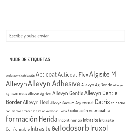
NUBE DE ETIQUETAS
Algisite M
Acticoat
Acticoat Flex
acelerador cicatrización
Allevyn Adhesive
Allevyn
Allevyn Ag Gentle
Allevyn
Allevyn Gentle
Allevyn Gentle
Allevyn Ag Heel
Ag Gentle Border
Catrix
Border
Allevyn Heel
Argencoat
Allevyn Sacrum
colageno
Exploración neuropática
documento de consenso
escalas valoración
Ewma
formación
Herida
Intrasite
Incontinencia
Intrasite
Iodosorb
Iruxol
Intrasite Gel
Comformable