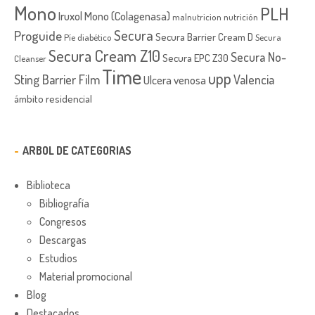
Mono
PLH
Iruxol Mono (Colagenasa)
malnutricion
nutrición
Secura
Proguide
Secura Barrier Cream D
Píe diabético
Secura
Secura Cream Z10
Secura No-
Secura EPC Z30
Cleanser
Time
upp
Sting Barrier Film
Valencia
Ulcera venosa
ámbito residencial
ARBOL DE CATEGORIAS
Biblioteca
Bibliografía
Congresos
Descargas
Estudios
Material promocional
Blog
Destacados