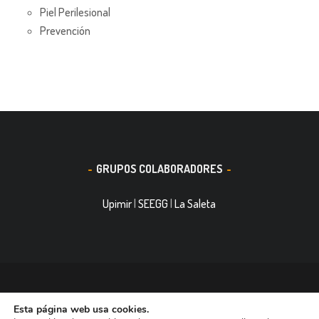
Piel Perilesional
Prevención
GRUPOS COLABORADORES
Upimir
|
SEEGG
|
La Saleta
© 2016, Smith&Nephew, S.A. es un negocio mundial de
Esta página web usa cookies.
tecnología médica dedicada a mejorar la vida de las personas.