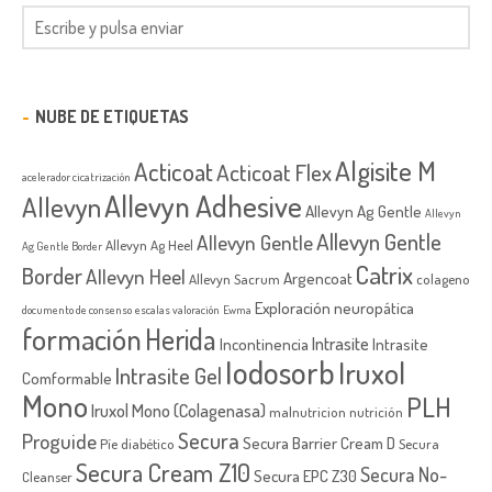
NUBE DE ETIQUETAS
Algisite M
Acticoat
Acticoat Flex
acelerador cicatrización
Allevyn Adhesive
Allevyn
Allevyn Ag Gentle
Allevyn
Allevyn Gentle
Allevyn Gentle
Allevyn Ag Heel
Ag Gentle Border
Catrix
Border
Allevyn Heel
Argencoat
Allevyn Sacrum
colageno
Exploración neuropática
documento de consenso
escalas valoración
Ewma
formación
Herida
Intrasite
Incontinencia
Intrasite
Iodosorb
Iruxol
Intrasite Gel
Comformable
Mono
PLH
Iruxol Mono (Colagenasa)
malnutricion
nutrición
Secura
Proguide
Secura Barrier Cream D
Píe diabético
Secura
Secura Cream Z10
Secura No-
Secura EPC Z30
Cleanser