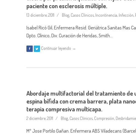
paciente con esclerosis múltiple.
13 diciembre, 2011
Blog
,
Casos Clínicos
,
Incontinencia
,
Infección
,
Isabel Ricó Gil, Enfermera Resid. Geriátrica Sanitas M
Dpto. Clínico, Div. Curación de Heridas, Smith…
Continuar leyendo →
Abordaje multifactorial del tratamiento de 
espina bífida con crema barrera, plata nano
terapia compresiva multicapa.
2 diciembre, 2011
Blog
,
Casos Clínicos
,
Compresión
,
Desbridamie
Mº Jose Portilo Gañan. Enfermera ABS Viladecans (Barcelon