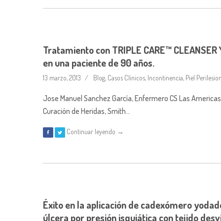
Tratamiento con TRIPLE CARE™ CLEANSER Y
en una paciente de 90 años.
13 marzo, 2013
Blog
,
Casos Clínicos
,
Incontinencia
,
Piel Perilesio
Jose Manuel Sanchez García, Enfermero CS Las Americas, P
Curación de Heridas, Smith…
Continuar leyendo →
Éxito en la aplicación de cadexómero yodado
úlcera por presión isquiática con tejido desv