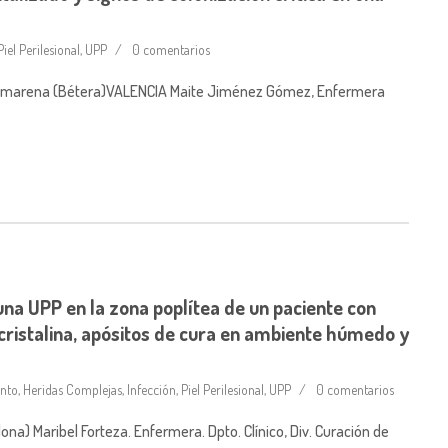
Piel Perilesional
,
UPP
0 comentarios
as Camarena (Bétera)VALENCIA Maite Jiménez Gómez, Enfermera
una UPP en la zona poplítea de un paciente con
cristalina, apósitos de cura en ambiente húmedo y
nto
,
Heridas Complejas
,
Infección
,
Piel Perilesional
,
UPP
0 comentarios
a) Maribel Forteza. Enfermera. Dpto. Clínico, Div. Curación de