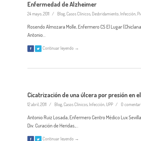
Enfermedad de Alzheimer
24 mayo, 2011
Blog
,
Casos Clínicos
,
Desbridamiento
,
Infección
,
Pi
Rosendo Almozara Molle, Enfermero CS El Lugar (Chiclana d
Antonio…
Continuar leyendo →
Cicatrización de una úlcera por presión en e
12 abril, 2011
Blog
,
Casos Clínicos
,
Infección
,
UPP
0 comentar
Antonio Ruiz Losada, Enfermero Centro Médico Lux Sevilla (
Div. Curación de Heridas,…
Continuar leyendo →