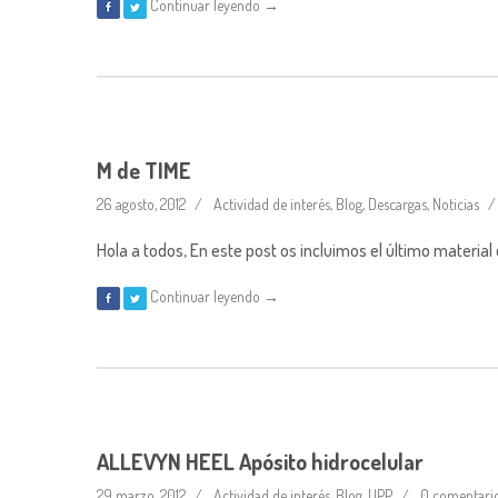
Continuar leyendo →
M de TIME
26 agosto, 2012
Actividad de interés
,
Blog
,
Descargas
,
Noticias
Hola a todos, En este post os incluimos el último material
Continuar leyendo →
ALLEVYN HEEL Apósito hidrocelular
29 marzo, 2012
Actividad de interés
,
Blog
,
UPP
0 comentari