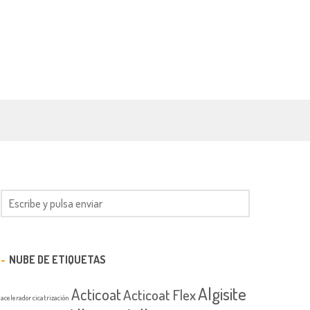
NUBE DE ETIQUETAS
Algisite
Acticoat
Acticoat Flex
acelerador cicatrización