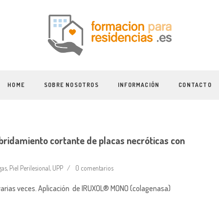
HOME
SOBRE NOSOTROS
INFORMACIÓN
CONTACTO
idamiento cortante de placas necróticas con
gas
,
Piel Perilesional
,
UPP
0 comentarios
e varias veces. Aplicación de IRUXOL® MONO (colagenasa)