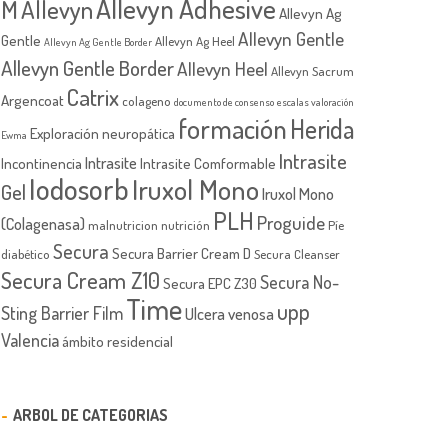
Allevyn Adhesive
M
Allevyn
Allevyn Ag
Allevyn Gentle
Gentle
Allevyn Ag Heel
Allevyn Ag Gentle Border
Allevyn Gentle Border
Allevyn Heel
Allevyn Sacrum
Catrix
Argencoat
colageno
documento de consenso
escalas valoración
formación
Herida
Exploración neuropática
Ewma
Intrasite
Intrasite
Incontinencia
Intrasite Comformable
Iodosorb
Iruxol Mono
Gel
Iruxol Mono
PLH
Proguide
(Colagenasa)
malnutricion
nutrición
Píe
Secura
Secura Barrier Cream D
diabético
Secura Cleanser
Secura Cream Z10
Secura No-
Secura EPC Z30
Time
upp
Sting Barrier Film
Ulcera venosa
Valencia
ámbito residencial
ARBOL DE CATEGORIAS