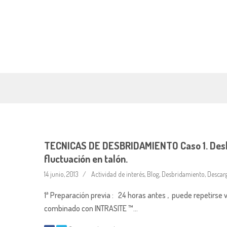
TECNICAS DE DESBRIDAMIENTO Caso 1. Desbr
fluctuación en talón.
14 junio, 2013
Actividad de interés
,
Blog
,
Desbridamiento
,
Descar
1ª Preparación previa : 24 horas antes , puede repetirs
combinado con INTRASITE ™…