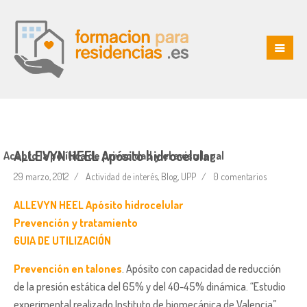
ALLEVYN HEEL Apósito hidrocelular
Acepto la política de privacidad y el aviso legal
29 marzo, 2012
Actividad de interés
,
Blog
,
UPP
0 comentarios
ALLEVYN HEEL Apósito hidrocelular
Prevención y tratamiento
GUIA DE UTILIZACIÓN
Prevención en talones
. Apósito con capacidad de reducción
de la presión estática del 65% y del 40-45% dinámica. “Estudio
experimental realizado Instituto de biomecánica de Valencia”