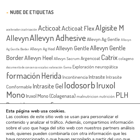
NUBE DE ETIQUETAS
Algisite M
Acticoat
Acticoat Flex
acelerador cicatrización
Allevyn Adhesive
Allevyn
Allevyn Ag Gentle
Allevyn
Allevyn Gentle
Allevyn Gentle
Allevyn Ag Heel
Ag Gentle Border
Catrix
Border
Allevyn Heel
Argencoat
Allevyn Sacrum
colageno
Exploración neuropática
documento de consenso
escalas valoración
Ewma
formación
Herida
Intrasite
Incontinencia
Intrasite
Iodosorb
Iruxol
Intrasite Gel
Comformable
Mono
PLH
Iruxol Mono (Colagenasa)
malnutricion
nutrición
Secura
Proguide
Secura Barrier Cream D
Píe diabético
Secura
Esta página web usa cookies.
Secura Cream Z10
Secura No-
Secura EPC Z30
Cleanser
Las cookies de este sitio web se usan para personalizar el
Time
upp
contenido y analizar el tráfico. Además, compartimos información
Sting Barrier Film
Valencia
Ulcera venosa
sobre el uso que haga del sitio web con nuestros partners análisis
ámbito residencial
web, quienes pueden combinarla con otra información que les
haya proporcionado o que hayan recopilado a partir del uso que