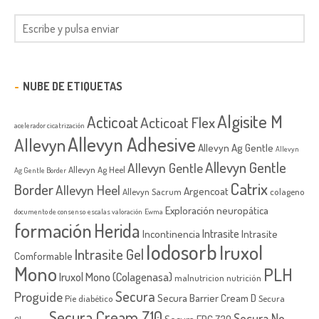
NUBE DE ETIQUETAS
Algisite M
Acticoat
Acticoat Flex
acelerador cicatrización
Allevyn Adhesive
Allevyn
Allevyn Ag Gentle
Allevyn
Allevyn Gentle
Allevyn Gentle
Allevyn Ag Heel
Ag Gentle Border
Catrix
Border
Allevyn Heel
Argencoat
Allevyn Sacrum
colageno
Exploración neuropática
documento de consenso
escalas valoración
Ewma
formación
Herida
Intrasite
Incontinencia
Intrasite
Iodosorb
Iruxol
Intrasite Gel
Comformable
Mono
PLH
Iruxol Mono (Colagenasa)
malnutricion
nutrición
Secura
Proguide
Secura Barrier Cream D
Píe diabético
Secura
Secura Cream Z10
Secura No-
Secura EPC Z30