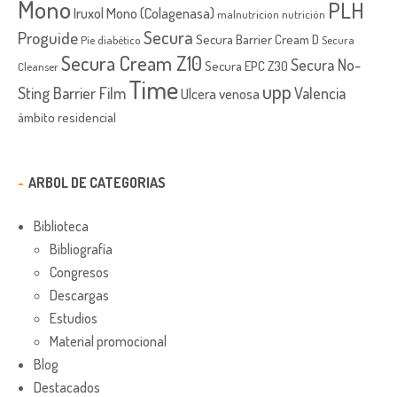
Mono
PLH
Iruxol Mono (Colagenasa)
malnutricion
nutrición
Secura
Proguide
Secura Barrier Cream D
Píe diabético
Secura
Secura Cream Z10
Secura No-
Secura EPC Z30
Cleanser
Time
upp
Sting Barrier Film
Valencia
Ulcera venosa
ámbito residencial
ARBOL DE CATEGORIAS
Biblioteca
Bibliografía
Congresos
Descargas
Estudios
Material promocional
Blog
Destacados