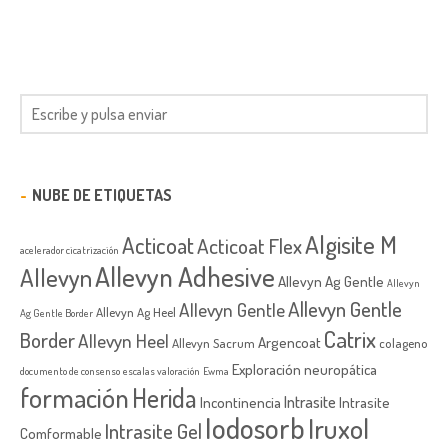
NUBE DE ETIQUETAS
Algisite M
Acticoat
Acticoat Flex
acelerador cicatrización
Allevyn Adhesive
Allevyn
Allevyn Ag Gentle
Allevyn
Allevyn Gentle
Allevyn Gentle
Allevyn Ag Heel
Ag Gentle Border
Catrix
Border
Allevyn Heel
Argencoat
Allevyn Sacrum
colageno
Exploración neuropática
documento de consenso
escalas valoración
Ewma
formación
Herida
Intrasite
Incontinencia
Intrasite
Iodosorb
Iruxol
Intrasite Gel
Comformable