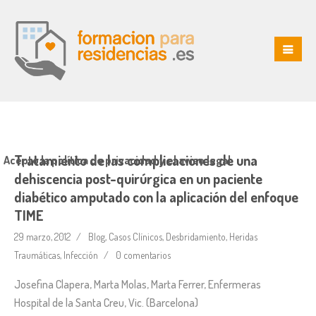
Tratamiento de las complicaciones de una
Acepto la política de privacidad y el aviso legal
dehiscencia post-quirúrgica en un paciente
diabético amputado con la aplicación del enfoque
TIME
29 marzo, 2012
Blog
,
Casos Clínicos
,
Desbridamiento
,
Heridas
Traumáticas
,
Infección
0 comentarios
Josefina Clapera, Marta Molas, Marta Ferrer, Enfermeras
Hospital de la Santa Creu, Vic. (Barcelona)