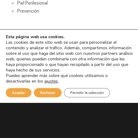
Piel Perilesional
Prevención
Esta página web usa cookies.
Las cookies de este sitio web se usan para personalizar el
contenido y analizar el tráfico. Además, compartimos información
sobre el uso que haga del sitio web con nuestros partners análisis
web, quienes pueden combinarla con otra información que les
haya proporcionado o que hayan recopilado a partir del uso que
haya hecho de sus servicios.
GRUPOS COLABORADORES
Puedes aprender más sobre qué cookies utilizamos o
desactivarlas en los
ajustes
.
Upimir
|
SEEGG
|
La Saleta
Aceptar
Rechazar
Permitir la selección
© 2016, Smith&Nephew, S.A. es un negocio mundial de
tecnología médica dedicada a mejorar la vida de las personas.