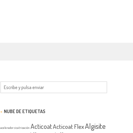
NUBE DE ETIQUETAS
Algisite
Acticoat
Acticoat Flex
acelerador cicatrización