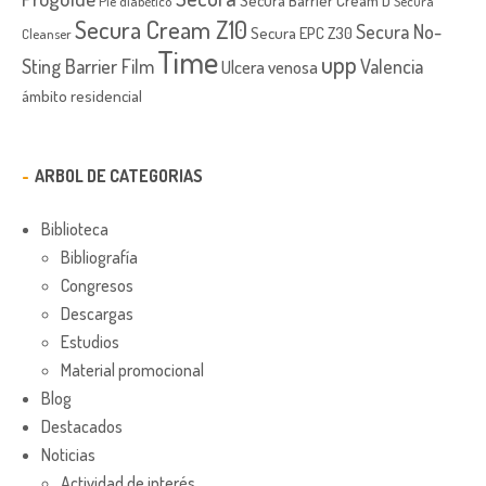
Píe diabético
Secura
Secura Cream Z10
Secura No-
Secura EPC Z30
Cleanser
Time
upp
Sting Barrier Film
Valencia
Ulcera venosa
ámbito residencial
ARBOL DE CATEGORIAS
Biblioteca
Bibliografía
Congresos
Descargas
Estudios
Material promocional
Blog
Destacados
Noticias
Actividad de interés