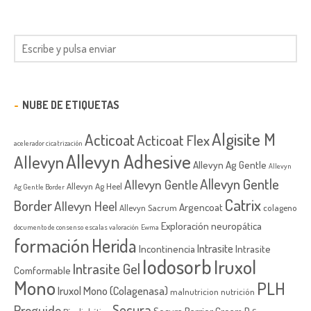
NUBE DE ETIQUETAS
Algisite M
Acticoat
Acticoat Flex
acelerador cicatrización
Allevyn Adhesive
Allevyn
Allevyn Ag Gentle
Allevyn
Allevyn Gentle
Allevyn Gentle
Allevyn Ag Heel
Ag Gentle Border
Catrix
Border
Allevyn Heel
Argencoat
Allevyn Sacrum
colageno
Exploración neuropática
documento de consenso
escalas valoración
Ewma
formación
Herida
Intrasite
Incontinencia
Intrasite
Iodosorb
Iruxol
Intrasite Gel
Comformable
Mono
PLH
Iruxol Mono (Colagenasa)
malnutricion
nutrición
Secura
Proguide
Secura Barrier Cream D