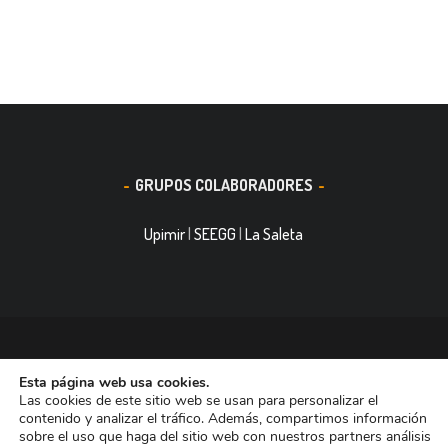
GRUPOS COLABORADORES
Upimir
|
SEEGG
|
La Saleta
© 2016, Smith&Nephew, S.A. es un negocio mundial de
Esta página web usa cookies.
tecnología médica dedicada a mejorar la vida de las personas.
Las cookies de este sitio web se usan para personalizar el
Nuestras divisiones de negocio ocupan las primeras posiciones
contenido y analizar el tráfico. Además, compartimos información
sobre el uso que haga del sitio web con nuestros partners análisis
entre las empresas dedicadas a Reconstrucción Ortopédica,