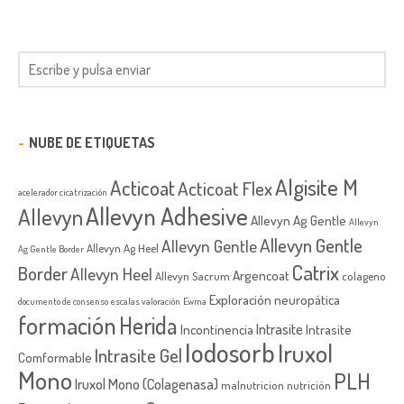
NUBE DE ETIQUETAS
Algisite M
Acticoat
Acticoat Flex
acelerador cicatrización
Allevyn Adhesive
Allevyn
Allevyn Ag Gentle
Allevyn
Allevyn Gentle
Allevyn Gentle
Allevyn Ag Heel
Ag Gentle Border
Catrix
Border
Allevyn Heel
Argencoat
Allevyn Sacrum
colageno
Exploración neuropática
documento de consenso
escalas valoración
Ewma
formación
Herida
Intrasite
Incontinencia
Intrasite
Iodosorb
Iruxol
Intrasite Gel
Comformable
Mono
PLH
Iruxol Mono (Colagenasa)
malnutricion
nutrición