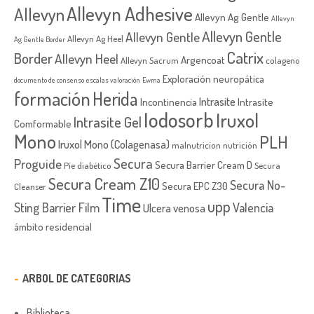
Allevyn Adhesive
Allevyn
Allevyn Ag Gentle
Allevyn
Allevyn Gentle
Allevyn Gentle
Allevyn Ag Heel
Ag Gentle Border
Catrix
Border
Allevyn Heel
Argencoat
Allevyn Sacrum
colageno
Exploración neuropática
documento de consenso
escalas valoración
Ewma
formación
Herida
Intrasite
Incontinencia
Intrasite
Iodosorb
Iruxol
Intrasite Gel
Comformable
Mono
PLH
Iruxol Mono (Colagenasa)
malnutricion
nutrición
Secura
Proguide
Secura Barrier Cream D
Píe diabético
Secura
Secura Cream Z10
Secura No-
Secura EPC Z30
Cleanser
Time
upp
Sting Barrier Film
Valencia
Ulcera venosa
ámbito residencial
ARBOL DE CATEGORIAS
Biblioteca