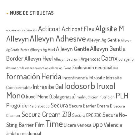
NUBE DE ETIQUETAS
Algisite M
Acticoat
Acticoat Flex
acelerador cicatrización
Allevyn Adhesive
Allevyn
Allevyn Ag Gentle
Allevyn
Allevyn Gentle
Allevyn Gentle
Allevyn Ag Heel
Ag Gentle Border
Catrix
Border
Allevyn Heel
Argencoat
Allevyn Sacrum
colageno
Exploración neuropática
documento de consenso
escalas valoración
Ewma
formación
Herida
Intrasite
Incontinencia
Intrasite
Iodosorb
Iruxol
Intrasite Gel
Comformable
Mono
PLH
Iruxol Mono (Colagenasa)
malnutricion
nutrición
Secura
Proguide
Secura Barrier Cream D
Píe diabético
Secura
Secura Cream Z10
Secura No-
Secura EPC Z30
Cleanser
Time
upp
Sting Barrier Film
Valencia
Ulcera venosa
ámbito residencial