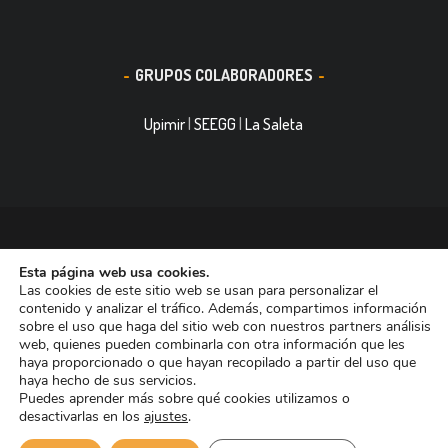
GRUPOS COLABORADORES
Upimir
|
SEEGG
|
La Saleta
© 2016, Smith&Nephew, S.A. es un negocio mundial de
Esta página web usa cookies.
tecnología médica dedicada a mejorar la vida de las personas.
Las cookies de este sitio web se usan para personalizar el
Nuestras divisiones de negocio ocupan las primeras posiciones
contenido y analizar el tráfico. Además, compartimos información
sobre el uso que haga del sitio web con nuestros partners análisis
entre las empresas dedicadas a Reconstrucción Ortopédica,
web, quienes pueden combinarla con otra información que les
Curación de heridas Medicina del Deporte y Trauma. Tiene casi
haya proporcionado o que hayan recopilado a partir del uso que
haya hecho de sus servicios.
11.000 trabajadores en todo el mundo y está presente en más de
Puedes aprender más sobre qué cookies utilizamos o
90 países.
desactivarlas en los
ajustes
.
Aviso de Cookies
Aviso Legal