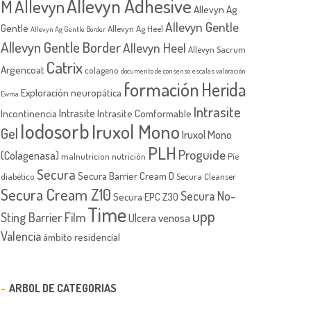
Allevyn Adhesive
M
Allevyn
Allevyn Ag
Allevyn Gentle
Gentle
Allevyn Ag Heel
Allevyn Ag Gentle Border
Allevyn Gentle Border
Allevyn Heel
Allevyn Sacrum
Catrix
Argencoat
colageno
documento de consenso
escalas valoración
formación
Herida
Exploración neuropática
Ewma
Intrasite
Intrasite
Incontinencia
Intrasite Comformable
Iodosorb
Iruxol Mono
Gel
Iruxol Mono
PLH
Proguide
(Colagenasa)
malnutricion
nutrición
Píe
Secura
Secura Barrier Cream D
diabético
Secura Cleanser
Secura Cream Z10
Secura No-
Secura EPC Z30
Time
upp
Sting Barrier Film
Ulcera venosa
Valencia
ámbito residencial
ARBOL DE CATEGORIAS