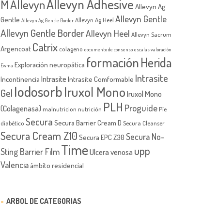
Allevyn Adhesive
M
Allevyn
Allevyn Ag
Allevyn Gentle
Gentle
Allevyn Ag Heel
Allevyn Ag Gentle Border
Allevyn Gentle Border
Allevyn Heel
Allevyn Sacrum
Catrix
Argencoat
colageno
documento de consenso
escalas valoración
formación
Herida
Exploración neuropática
Ewma
Intrasite
Intrasite
Incontinencia
Intrasite Comformable
Iodosorb
Iruxol Mono
Gel
Iruxol Mono
PLH
Proguide
(Colagenasa)
malnutricion
nutrición
Píe
Secura
Secura Barrier Cream D
diabético
Secura Cleanser
Secura Cream Z10
Secura No-
Secura EPC Z30
Time
upp
Sting Barrier Film
Ulcera venosa
Valencia
ámbito residencial
ARBOL DE CATEGORIAS