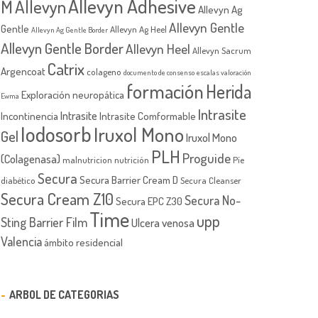
Allevyn Adhesive
M
Allevyn
Allevyn Ag
Allevyn Gentle
Gentle
Allevyn Ag Heel
Allevyn Ag Gentle Border
Allevyn Gentle Border
Allevyn Heel
Allevyn Sacrum
Catrix
Argencoat
colageno
documento de consenso
escalas valoración
formación
Herida
Exploración neuropática
Ewma
Intrasite
Intrasite
Incontinencia
Intrasite Comformable
Iodosorb
Iruxol Mono
Gel
Iruxol Mono
PLH
Proguide
(Colagenasa)
malnutricion
nutrición
Píe
Secura
Secura Barrier Cream D
diabético
Secura Cleanser
Secura Cream Z10
Secura No-
Secura EPC Z30
Time
upp
Sting Barrier Film
Ulcera venosa
Valencia
ámbito residencial
ARBOL DE CATEGORIAS