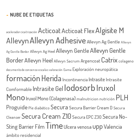
NUBE DE ETIQUETAS
Algisite M
Acticoat
Acticoat Flex
acelerador cicatrización
Allevyn Adhesive
Allevyn
Allevyn Ag Gentle
Allevyn
Allevyn Gentle
Allevyn Gentle
Allevyn Ag Heel
Ag Gentle Border
Catrix
Border
Allevyn Heel
Argencoat
Allevyn Sacrum
colageno
Exploración neuropática
documento de consenso
escalas valoración
Ewma
formación
Herida
Intrasite
Incontinencia
Intrasite
Iodosorb
Iruxol
Intrasite Gel
Comformable
Mono
PLH
Iruxol Mono (Colagenasa)
malnutricion
nutrición
Secura
Proguide
Secura Barrier Cream D
Píe diabético
Secura
Secura Cream Z10
Secura No-
Secura EPC Z30
Cleanser
Time
upp
Sting Barrier Film
Valencia
Ulcera venosa
ámbito residencial