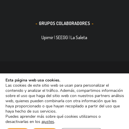
GRUPOS COLABORADORES
Upimir
|
SEEGG
|
La Saleta
© 2016, Smith&Nephew, S.A. es un negocio mundial de
Esta página web usa cookies.
tecnología médica dedicada a mejorar la vida de las personas.
Las cookies de este sitio web se usan para personalizar el
Nuestras divisiones de negocio ocupan las primeras posiciones
contenido y analizar el tráfico. Además, compartimos información
sobre el uso que haga del sitio web con nuestros partners análisis
entre las empresas dedicadas a Reconstrucción Ortopédica,
web, quienes pueden combinarla con otra información que les
Curación de heridas Medicina del Deporte y Trauma. Tiene casi
haya proporcionado o que hayan recopilado a partir del uso que
haya hecho de sus servicios.
11.000 trabajadores en todo el mundo y está presente en más de
Puedes aprender más sobre qué cookies utilizamos o
90 países.
desactivarlas en los
ajustes
.
Aviso de Cookies
Aviso Legal