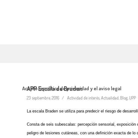
APP Escala de Braden
Acepto la política de privacidad y el aviso legal
23 septiembre, 2016
Actividad de interés
,
Actualidad
,
Blog
,
UPP
La escala Braden se utiliza para predecir el riesgo de desarrol
Consta de seis subescalas: percepción sensorial, exposición de
peligro de lesiones cutáneas, con una definición exacta de lo