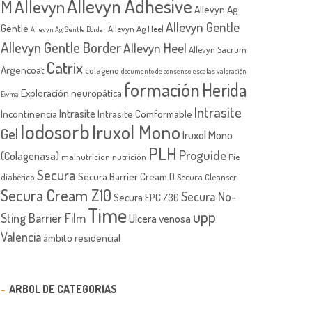
Allevyn Adhesive
M
Allevyn
Allevyn Ag
Allevyn Gentle
Gentle
Allevyn Ag Heel
Allevyn Ag Gentle Border
Allevyn Gentle Border
Allevyn Heel
Allevyn Sacrum
Catrix
Argencoat
colageno
documento de consenso
escalas valoración
formación
Herida
Exploración neuropática
Ewma
Intrasite
Intrasite
Incontinencia
Intrasite Comformable
Iodosorb
Iruxol Mono
Gel
Iruxol Mono
PLH
Proguide
(Colagenasa)
malnutricion
nutrición
Píe
Secura
Secura Barrier Cream D
diabético
Secura Cleanser
Secura Cream Z10
Secura No-
Secura EPC Z30
Time
upp
Sting Barrier Film
Ulcera venosa
Valencia
ámbito residencial
ARBOL DE CATEGORIAS