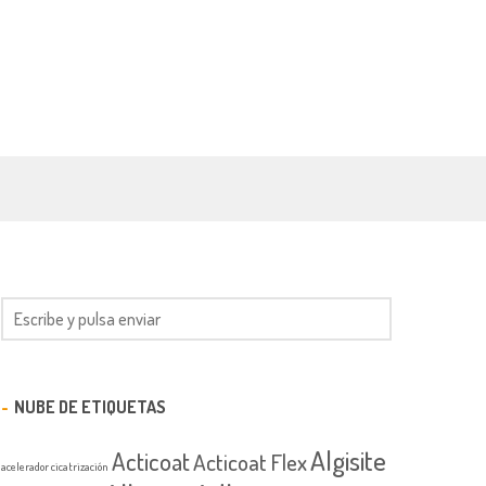
NUBE DE ETIQUETAS
Algisite
Acticoat
Acticoat Flex
acelerador cicatrización