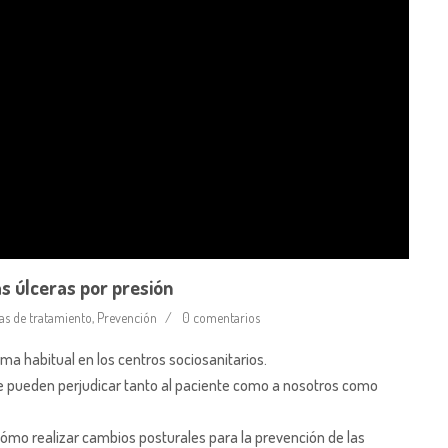
s úlceras por presión
as de tratamiento
,
Prevención
0 comentarios
a habitual en los centros sociosanitarios.
e pueden perjudicar tanto al paciente como a nosotros como
cómo realizar cambios posturales para la prevención de las