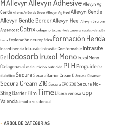
Allevyn Adhesive
M
Allevyn
Allevyn Ag
Allevyn Gentle
Gentle
Allevyn Ag Heel
Allevyn Ag Gentle Border
Allevyn Gentle Border
Allevyn Heel
Allevyn Sacrum
Catrix
Argencoat
colageno
documento de consenso
escalas valoración
formación
Herida
Exploración neuropática
Ewma
Intrasite
Intrasite
Incontinencia
Intrasite Comformable
Iodosorb
Iruxol Mono
Gel
Iruxol Mono
PLH
Proguide
(Colagenasa)
malnutricion
nutrición
Píe
Secura
Secura Barrier Cream D
diabético
Secura Cleanser
Secura Cream Z10
Secura No-
Secura EPC Z30
Time
upp
Sting Barrier Film
Ulcera venosa
Valencia
ámbito residencial
ARBOL DE CATEGORIAS