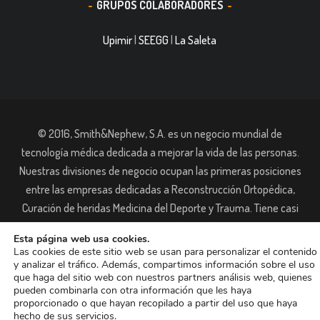
GRUPOS COLABORADORES
Upimir
|
SEEGG
|
La Saleta
© 2016, Smith&Nephew, S.A. es un negocio mundial de
tecnología médica dedicada a mejorar la vida de las personas.
Nuestras divisiones de negocio ocupan las primeras posiciones
entre las empresas dedicadas a Reconstrucción Ortopédica,
Curación de heridas Medicina del Deporte y Trauma. Tiene casi
11.000 trabajadores en todo el mundo y está presente en más de
Esta página web usa cookies.
90 países.
Las cookies de este sitio web se usan para personalizar el contenido
y analizar el tráfico. Además, compartimos información sobre el uso
Aviso de Cookies
Aviso Legal
que haga del sitio web con nuestros partners análisis web, quienes
pueden combinarla con otra información que les haya
proporcionado o que hayan recopilado a partir del uso que haya
hecho de sus servicios.