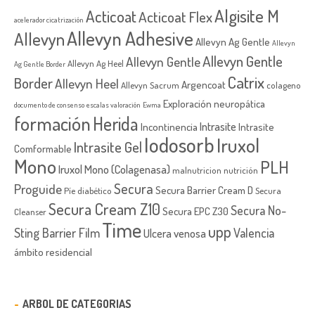
Algisite M
Acticoat
Acticoat Flex
acelerador cicatrización
Allevyn Adhesive
Allevyn
Allevyn Ag Gentle
Allevyn
Allevyn Gentle
Allevyn Gentle
Allevyn Ag Heel
Ag Gentle Border
Catrix
Border
Allevyn Heel
Argencoat
Allevyn Sacrum
colageno
Exploración neuropática
documento de consenso
escalas valoración
Ewma
formación
Herida
Intrasite
Incontinencia
Intrasite
Iodosorb
Iruxol
Intrasite Gel
Comformable
Mono
PLH
Iruxol Mono (Colagenasa)
malnutricion
nutrición
Secura
Proguide
Secura Barrier Cream D
Píe diabético
Secura
Secura Cream Z10
Secura No-
Secura EPC Z30
Cleanser
Time
upp
Sting Barrier Film
Valencia
Ulcera venosa
ámbito residencial
ARBOL DE CATEGORIAS