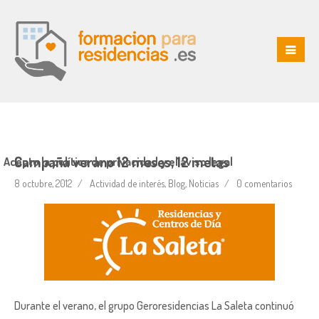
Campaña verano 12 meses, 12 metas
Acepto la política de privacidad y el aviso legal
8 octubre, 2012
Actividad de interés
,
Blog
,
Noticias
0 comentarios
Durante el verano, el grupo Geroresidencias La Saleta continuó