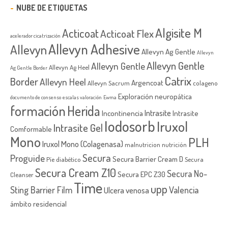
NUBE DE ETIQUETAS
Algisite M
Acticoat
Acticoat Flex
acelerador cicatrización
Allevyn Adhesive
Allevyn
Allevyn Ag Gentle
Allevyn
Allevyn Gentle
Allevyn Gentle
Allevyn Ag Heel
Ag Gentle Border
Catrix
Border
Allevyn Heel
Argencoat
Allevyn Sacrum
colageno
Exploración neuropática
documento de consenso
escalas valoración
Ewma
formación
Herida
Intrasite
Incontinencia
Intrasite
Iodosorb
Iruxol
Intrasite Gel
Comformable
Mono
PLH
Iruxol Mono (Colagenasa)
malnutricion
nutrición
Secura
Proguide
Secura Barrier Cream D
Píe diabético
Secura
Secura Cream Z10
Secura No-
Secura EPC Z30
Cleanser
Time
upp
Sting Barrier Film
Valencia
Ulcera venosa
ámbito residencial