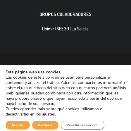
GRUPOS COLABORADORES
Upimir
|
SEEGG
|
La Saleta
© 2016, Smith&Nephew, S.A. es un negocio mundial de
Esta página web usa cookies.
tecnología médica dedicada a mejorar la vida de las personas.
Las cookies de este sitio web se usan para personalizar el
Nuestras divisiones de negocio ocupan las primeras posiciones
contenido y analizar el tráfico. Además, compartimos información
sobre el uso que haga del sitio web con nuestros partners análisis
entre las empresas dedicadas a Reconstrucción Ortopédica,
web, quienes pueden combinarla con otra información que les
Curación de heridas Medicina del Deporte y Trauma. Tiene casi
haya proporcionado o que hayan recopilado a partir del uso que
haya hecho de sus servicios.
11.000 trabajadores en todo el mundo y está presente en más de
Puedes aprender más sobre qué cookies utilizamos o
90 países.
desactivarlas en los
ajustes
.
Aviso de Cookies
Aviso Legal
Aceptar
Rechazar
Permitir la selección