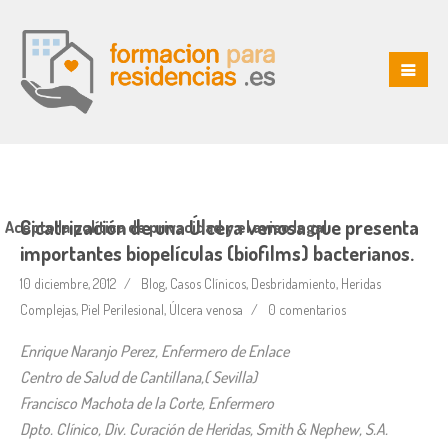
Cicatrización de una Úlcera venosa que presenta
Acepto la política de privacidad y el aviso legal
importantes biopelículas (biofilms) bacterianos.
10 diciembre, 2012
Blog
,
Casos Clínicos
,
Desbridamiento
,
Heridas
Complejas
,
Piel Perilesional
,
Úlcera venosa
0 comentarios
Enrique Naranjo Perez, Enfermero de Enlace
Centro de Salud de Cantillana,( Sevilla)
Francisco Machota de la Corte, Enfermero
Dpto. Clínico, Div. Curación de Heridas, Smith & Nephew, S.A.