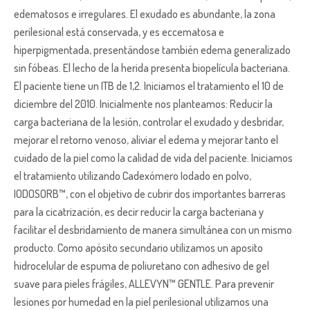
edematosos e irregulares. El exudado es abundante, la zona
perilesional está conservada, y es eccematosa e
hiperpigmentada, presentándose también edema generalizado
sin fóbeas. El lecho de la herida presenta biopelícula bacteriana.
El paciente tiene un ITB de 1,2. Iniciamos el tratamiento el 10 de
diciembre del 2010. Inicialmente nos planteamos: Reducir la
carga bacteriana de la lesión, controlar el exudado y desbridar,
mejorar el retorno venoso, aliviar el edema y mejorar tanto el
cuidado de la piel como la calidad de vida del paciente. Iniciamos
el tratamiento utilizando Cadexómero Iodado en polvo,
IODOSORB™, con el objetivo de cubrir dos importantes barreras
para la cicatrización, es decir reducir la carga bacteriana y
facilitar el desbridamiento de manera simultánea con un mismo
producto. Como apósito secundario utilizamos un aposito
hidrocelular de espuma de poliuretano con adhesivo de gel
suave para pieles frágiles, ALLEVYN™ GENTLE. Para prevenir
lesiones por humedad en la piel perilesional utilizamos una