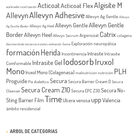
Algisite M
Acticoat
Acticoat Flex
acelerador cicatrización
Allevyn Adhesive
Allevyn
Allevyn Ag Gentle
Allevyn
Allevyn Gentle
Allevyn Gentle
Allevyn Ag Heel
Ag Gentle Border
Catrix
Border
Allevyn Heel
Argencoat
Allevyn Sacrum
colageno
Exploración neuropática
documento de consenso
escalas valoración
Ewma
formación
Herida
Intrasite
Incontinencia
Intrasite
Iodosorb
Iruxol
Intrasite Gel
Comformable
Mono
PLH
Iruxol Mono (Colagenasa)
malnutricion
nutrición
Secura
Proguide
Secura Barrier Cream D
Píe diabético
Secura
Secura Cream Z10
Secura No-
Secura EPC Z30
Cleanser
Time
upp
Sting Barrier Film
Valencia
Ulcera venosa
ámbito residencial
ARBOL DE CATEGORIAS