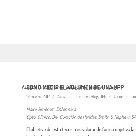
COMO MEDIR EL VOLUMEN DE UNA UPP
Acepto la política de privacidad y el aviso legal
16 marzo, 2012
Actividad de interés
,
Blog
,
UPP
0 comentario
Maite Jiménez , Enfermera
Dpto. Clínico, Div. Curación de Heridas, Smith & Nephew, S
El objetivo de esta técnica es valorar de forma objetiva l