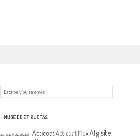
NUBE DE ETIQUETAS
Algisite
Acticoat
Acticoat Flex
acelerador cicatrización