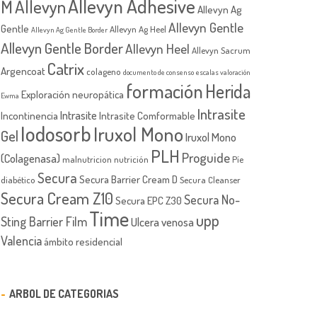
Allevyn Adhesive
M
Allevyn
Allevyn Ag
Allevyn Gentle
Gentle
Allevyn Ag Heel
Allevyn Ag Gentle Border
Allevyn Gentle Border
Allevyn Heel
Allevyn Sacrum
Catrix
Argencoat
colageno
documento de consenso
escalas valoración
formación
Herida
Exploración neuropática
Ewma
Intrasite
Intrasite
Incontinencia
Intrasite Comformable
Iodosorb
Iruxol Mono
Gel
Iruxol Mono
PLH
Proguide
(Colagenasa)
malnutricion
nutrición
Píe
Secura
Secura Barrier Cream D
diabético
Secura Cleanser
Secura Cream Z10
Secura No-
Secura EPC Z30
Time
upp
Sting Barrier Film
Ulcera venosa
Valencia
ámbito residencial
ARBOL DE CATEGORIAS