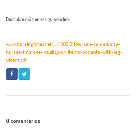
Descubre más en el siguiente link:
www.
nursing
times.net/…/100316
How-can
–
community
–
nurses
–
improve
–
quality
–of-
life
-for-
patients-with-leg
–
ulcers
.pdf
0 comentarios