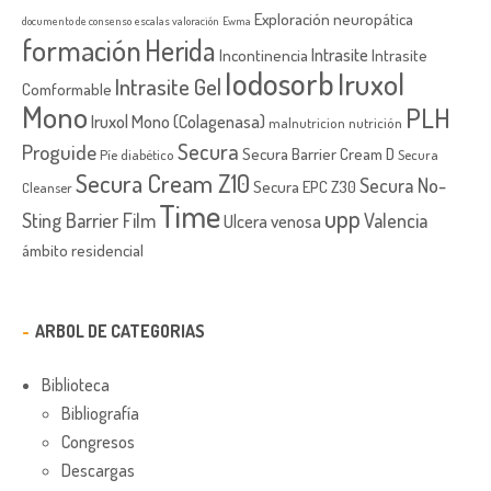
Exploración neuropática
documento de consenso
escalas valoración
Ewma
formación
Herida
Intrasite
Incontinencia
Intrasite
Iodosorb
Iruxol
Intrasite Gel
Comformable
Mono
PLH
Iruxol Mono (Colagenasa)
malnutricion
nutrición
Secura
Proguide
Secura Barrier Cream D
Píe diabético
Secura
Secura Cream Z10
Secura No-
Secura EPC Z30
Cleanser
Time
upp
Sting Barrier Film
Valencia
Ulcera venosa
ámbito residencial
ARBOL DE CATEGORIAS
Biblioteca
Bibliografía
Congresos
Descargas