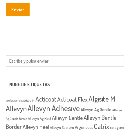
NUBE DE ETIQUETAS
Algisite M
Acticoat
Acticoat Flex
acelerador cicatrización
Allevyn Adhesive
Allevyn
Allevyn Ag Gentle
Allevyn
Allevyn Gentle
Allevyn Gentle
Allevyn Ag Heel
Ag Gentle Border
Catrix
Border
Allevyn Heel
Argencoat
Allevyn Sacrum
colageno