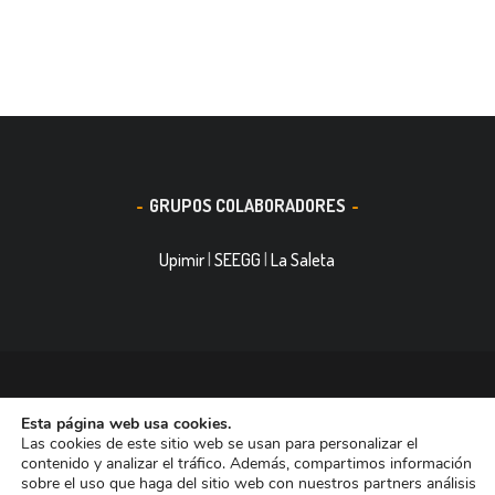
GRUPOS COLABORADORES
Upimir
|
SEEGG
|
La Saleta
© 2016, Smith&Nephew, S.A. es un negocio mundial de
Esta página web usa cookies.
tecnología médica dedicada a mejorar la vida de las personas.
Las cookies de este sitio web se usan para personalizar el
Nuestras divisiones de negocio ocupan las primeras posiciones
contenido y analizar el tráfico. Además, compartimos información
sobre el uso que haga del sitio web con nuestros partners análisis
entre las empresas dedicadas a Reconstrucción Ortopédica,