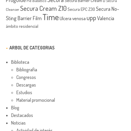
Secura Barrier Cream D
Píe diabético
Secura
Secura Cream Z10
Secura No-
Secura EPC Z30
Cleanser
Time
upp
Sting Barrier Film
Valencia
Ulcera venosa
ámbito residencial
ARBOL DE CATEGORIAS
Biblioteca
Bibliografía
Congresos
Descargas
Estudios
Material promocional
Blog
Destacados
Noticias
Actividad de interés