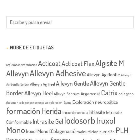
NUBE DE ETIQUETAS
Algisite M
Acticoat
Acticoat Flex
acelerador cicatrización
Allevyn Adhesive
Allevyn
Allevyn Ag Gentle
Allevyn
Allevyn Gentle
Allevyn Gentle
Allevyn Ag Heel
Ag Gentle Border
Catrix
Border
Allevyn Heel
Argencoat
Allevyn Sacrum
colageno
Exploración neuropática
documento de consenso
escalas valoración
Ewma
formación
Herida
Intrasite
Incontinencia
Intrasite
Iodosorb
Iruxol
Intrasite Gel
Comformable
Mono
PLH
Iruxol Mono (Colagenasa)
malnutricion
nutrición
Secura
Proguide