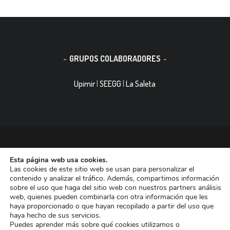
GRUPOS COLABORADORES
Upimir
|
SEEGG
|
La Saleta
© 2016, Smith&Nephew, S.A. es un negocio mundial de
Esta página web usa cookies.
tecnología médica dedicada a mejorar la vida de las personas.
Las cookies de este sitio web se usan para personalizar el
Nuestras divisiones de negocio ocupan las primeras posiciones
contenido y analizar el tráfico. Además, compartimos información
sobre el uso que haga del sitio web con nuestros partners análisis
entre las empresas dedicadas a Reconstrucción Ortopédica,
web, quienes pueden combinarla con otra información que les
Curación de heridas Medicina del Deporte y Trauma. Tiene casi
haya proporcionado o que hayan recopilado a partir del uso que
haya hecho de sus servicios.
11.000 trabajadores en todo el mundo y está presente en más de
Puedes aprender más sobre qué cookies utilizamos o