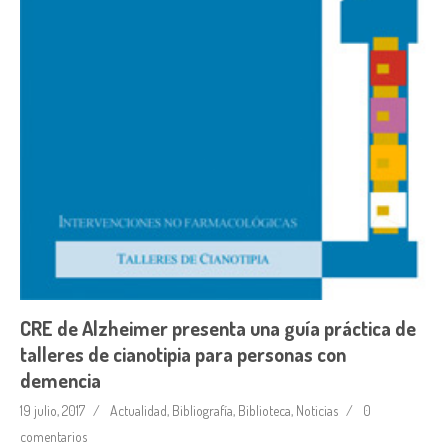
CRE de Alzheimer presenta una guía práctica de
talleres de cianotipia para personas con
demencia
19 julio, 2017
Actualidad
,
Bibliografía
,
Biblioteca
,
Noticias
0
comentarios