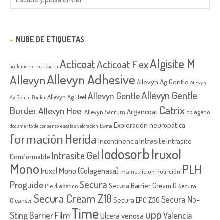
NUBE DE ETIQUETAS
Algisite M
Acticoat
Acticoat Flex
acelerador cicatrización
Allevyn Adhesive
Allevyn
Allevyn Ag Gentle
Allevyn
Allevyn Gentle
Allevyn Gentle
Allevyn Ag Heel
Ag Gentle Border
Catrix
Border
Allevyn Heel
Argencoat
Allevyn Sacrum
colageno
Exploración neuropática
documento de consenso
escalas valoración
Ewma
formación
Herida
Intrasite
Incontinencia
Intrasite
Iodosorb
Iruxol
Intrasite Gel
Comformable
Mono
PLH
Iruxol Mono (Colagenasa)
malnutricion
nutrición
Secura
Proguide
Secura Barrier Cream D
Píe diabético
Secura
Secura Cream Z10
Secura No-
Secura EPC Z30
Cleanser
Time
upp
Sting Barrier Film
Valencia
Ulcera venosa