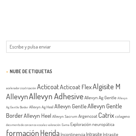
NUBE DE ETIQUETAS
Algisite M
Acticoat
Acticoat Flex
acelerador cicatrización
Allevyn Adhesive
Allevyn
Allevyn Ag Gentle
Allevyn
Allevyn Gentle
Allevyn Gentle
Allevyn Ag Heel
Ag Gentle Border
Catrix
Border
Allevyn Heel
Argencoat
Allevyn Sacrum
colageno
Exploración neuropática
documento de consenso
escalas valoración
Ewma
formación
Herida
Intrasite
Incontinencia
Intrasite