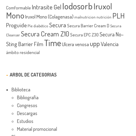
Iodosorb
Iruxol
Intrasite Gel
Comformable
Mono
PLH
Iruxol Mono (Colagenasa)
malnutricion
nutrición
Secura
Proguide
Secura Barrier Cream D
Píe diabético
Secura
Secura Cream Z10
Secura No-
Secura EPC Z30
Cleanser
Time
upp
Sting Barrier Film
Valencia
Ulcera venosa
ámbito residencial
ARBOL DE CATEGORIAS
Biblioteca
Bibliografía
Congresos
Descargas
Estudios
Material promocional