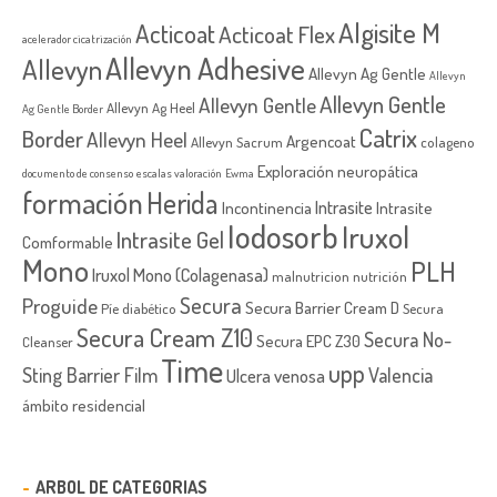
Algisite M
Acticoat
Acticoat Flex
acelerador cicatrización
Allevyn Adhesive
Allevyn
Allevyn Ag Gentle
Allevyn
Allevyn Gentle
Allevyn Gentle
Allevyn Ag Heel
Ag Gentle Border
Catrix
Border
Allevyn Heel
Argencoat
Allevyn Sacrum
colageno
Exploración neuropática
documento de consenso
escalas valoración
Ewma
formación
Herida
Intrasite
Incontinencia
Intrasite
Iodosorb
Iruxol
Intrasite Gel
Comformable
Mono
PLH
Iruxol Mono (Colagenasa)
malnutricion
nutrición
Secura
Proguide
Secura Barrier Cream D
Píe diabético
Secura
Secura Cream Z10
Secura No-
Secura EPC Z30
Cleanser
Time
upp
Sting Barrier Film
Valencia
Ulcera venosa
ámbito residencial
ARBOL DE CATEGORIAS