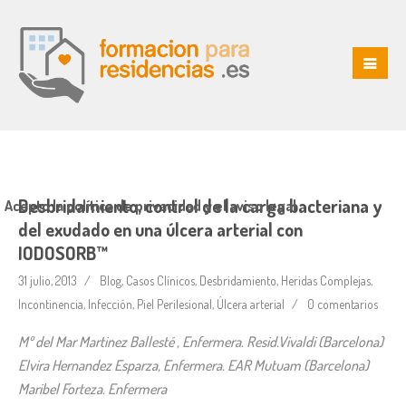
Desbridamiento, control de la carga bacteriana y
Acepto la política de privacidad y el aviso legal
del exudado en una úlcera arterial con
IODOSORB™
31 julio, 2013
Blog
,
Casos Clínicos
,
Desbridamiento
,
Heridas Complejas
,
Incontinencia
,
Infección
,
Piel Perilesional
,
Úlcera arterial
0 comentarios
Mº del Mar Martinez Ballesté , Enfermera. Resid.Vivaldi (Barcelona)
Elvira Hernandez Esparza, Enfermera. EAR Mutuam (Barcelona)
Maribel Forteza. Enfermera