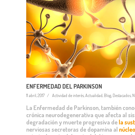
ENFERMEDAD DEL PARKINSON
11 abril, 2017
Actividad de interés
,
Actualidad
,
Blog
,
Destacados
,
N
La Enfermedad de Parkinson, también conoci
crónica neurodegenerativa que afecta al si
degradación y muerte progresiva de
la sus
nerviosas secretoras de dopamina al
núcle