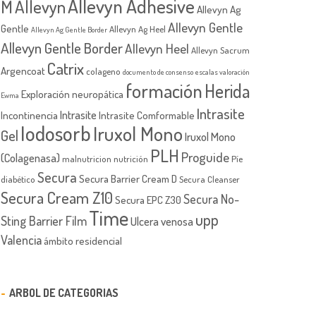
Allevyn Adhesive
M
Allevyn
Allevyn Ag
Allevyn Gentle
Gentle
Allevyn Ag Heel
Allevyn Ag Gentle Border
Allevyn Gentle Border
Allevyn Heel
Allevyn Sacrum
Catrix
Argencoat
colageno
documento de consenso
escalas valoración
formación
Herida
Exploración neuropática
Ewma
Intrasite
Intrasite
Incontinencia
Intrasite Comformable
Iodosorb
Iruxol Mono
Gel
Iruxol Mono
PLH
Proguide
(Colagenasa)
malnutricion
nutrición
Píe
Secura
Secura Barrier Cream D
diabético
Secura Cleanser
Secura Cream Z10
Secura No-
Secura EPC Z30
Time
upp
Sting Barrier Film
Ulcera venosa
Valencia
ámbito residencial
ARBOL DE CATEGORIAS