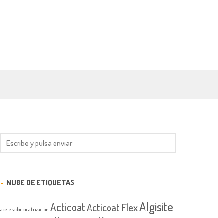
NUBE DE ETIQUETAS
Algisite
Acticoat
Acticoat Flex
acelerador cicatrización