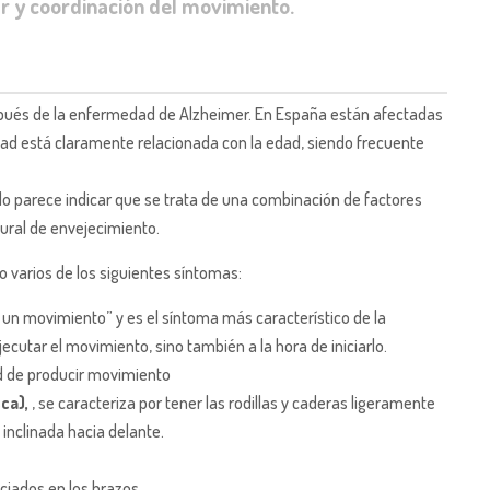
ar y coordinación del movimiento.
ués de la enfermedad de Alzheimer. En España están afectadas
ad está claramente relacionada con la edad, siendo frecuente
o parece indicar que se trata de una combinación de factores
tural de envejecimiento.
 varios de los siguientes síntomas:
zar un movimiento” y es el síntoma más característico de la
ecutar el movimiento, sino también a la hora de iniciarlo.
d de producir movimiento
sca),
, se caracteriza por tener las rodillas y caderas ligeramente
inclinada hacia delante.
ciados en los brazos.