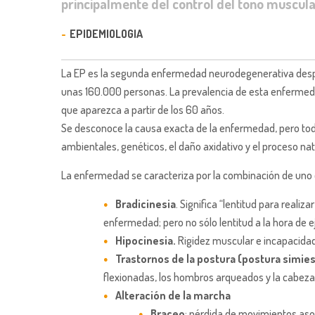
principalmente del control del tono muscul
EPIDEMIOLOGIA
La EP es la segunda enfermedad neurodegenerativa desp
unas 160.000 personas. La prevalencia de esta enfermed
que aparezca a partir de los 60 años.
Se desconoce la causa exacta de la enfermedad, pero tod
ambientales, genéticos, el daño axidativo y el proceso na
La enfermedad se caracteriza por la combinación de uno o
Bradicinesia
. Significa “lentitud para reali
enfermedad; pero no sólo lentitud a la hora de ej
Hipocinesia.
Rigidez muscular e incapacida
Trastornos de la postura (postura simie
flexionadas, los hombros arqueados y la cabeza 
Alteración de la marcha
Braceo
: pérdida de movimientos aso