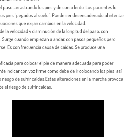
el paso, arrastrando los pies y de curso lento. Los pacientes lo
los pies “pegados al suelo”. Puede ser desencadenado al intentar
ituaciones que exijan cambios en la velocidad.
de la velocidad y disminución de la longitud del paso, con
ha. Surge cuando empiezan a andar, con pasos pequeños pero
rse. Es con frecuencia causa de caídas. Se produce una
neficacia para colocar el pie de manera adecuada para poder
nte indicar con voz firme como debe de ir colocando los pies, así
riesgo de sufrir caídas.Estas alteraciones en la marcha provoca
 el riesgo de sufrir caídas.