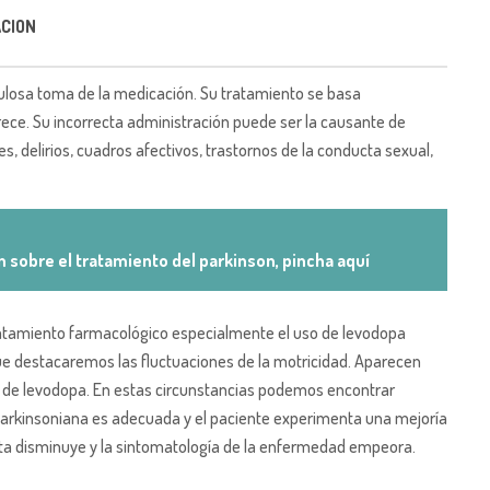
ACION
culosa toma de la medicación. Su tratamiento se basa
arece. Su incorrecta administración puede ser la causante de
s, delirios, cuadros afectivos, trastornos de la conducta sexual,
 sobre el tratamiento del parkinson, pincha aquí
tratamiento farmacológico especialmente el uso de levodopa
ue destacaremos las fluctuaciones de la motricidad. Aparecen
s de levodopa. En estas circunstancias podemos encontrar
iparkinsoniana es adecuada y el paciente experimenta una mejoría
puesta disminuye y la sintomatología de la enfermedad empeora.