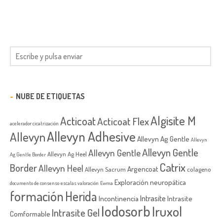
NUBE DE ETIQUETAS
Algisite M
Acticoat
Acticoat Flex
acelerador cicatrización
Allevyn Adhesive
Allevyn
Allevyn Ag Gentle
Allevyn
Allevyn Gentle
Allevyn Gentle
Allevyn Ag Heel
Ag Gentle Border
Catrix
Border
Allevyn Heel
Argencoat
Allevyn Sacrum
colageno
Exploración neuropática
documento de consenso
escalas valoración
Ewma
formación
Herida
Intrasite
Incontinencia
Intrasite
Iodosorb
Iruxol
Intrasite Gel
Comformable