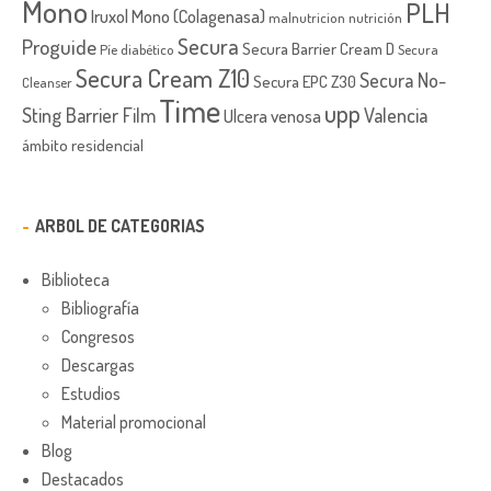
Mono
PLH
Iruxol Mono (Colagenasa)
malnutricion
nutrición
Secura
Proguide
Secura Barrier Cream D
Píe diabético
Secura
Secura Cream Z10
Secura No-
Secura EPC Z30
Cleanser
Time
upp
Sting Barrier Film
Valencia
Ulcera venosa
ámbito residencial
ARBOL DE CATEGORIAS
Biblioteca
Bibliografía
Congresos
Descargas
Estudios
Material promocional
Blog
Destacados