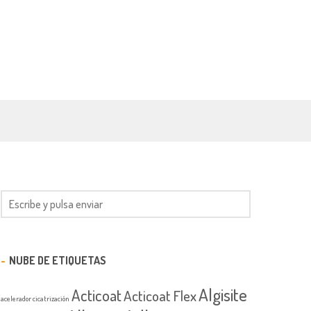
NUBE DE ETIQUETAS
Algisite
Acticoat
Acticoat Flex
acelerador cicatrización