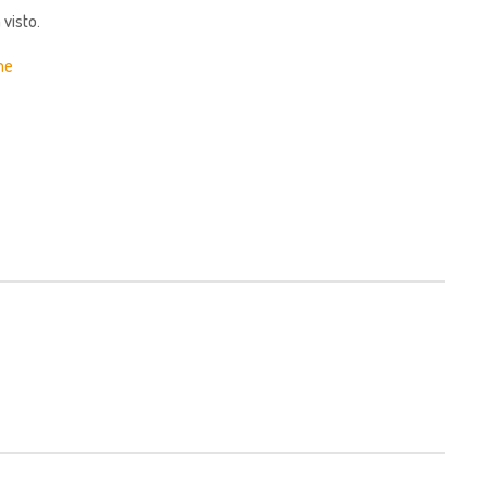
 visto.
me