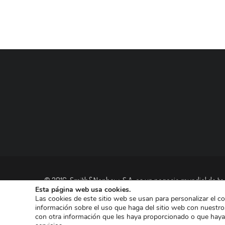
© 2016, Smith&Nephew, S.A. es un negocio mundial de tec
Esta página web usa cookies.
las empresas dedicadas a Reconstrucción Ortopédica, Cu
Las cookies de este sitio web se usan para personalizar el c
información sobre el uso que haga del sitio web con nuestro
con otra información que les haya proporcionado o que haya