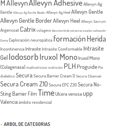
Allevyn Adhesive
M
Allevyn
Allevyn Ag
Allevyn Gentle
Gentle
Allevyn Ag Heel
Allevyn Ag Gentle Border
Allevyn Gentle Border
Allevyn Heel
Allevyn Sacrum
Catrix
Argencoat
colageno
documento de consenso
escalas valoración
formación
Herida
Exploración neuropática
Ewma
Intrasite
Intrasite
Incontinencia
Intrasite Comformable
Iodosorb
Iruxol Mono
Gel
Iruxol Mono
PLH
Proguide
(Colagenasa)
malnutricion
nutrición
Píe
Secura
Secura Barrier Cream D
diabético
Secura Cleanser
Secura Cream Z10
Secura No-
Secura EPC Z30
Time
upp
Sting Barrier Film
Ulcera venosa
Valencia
ámbito residencial
ARBOL DE CATEGORIAS