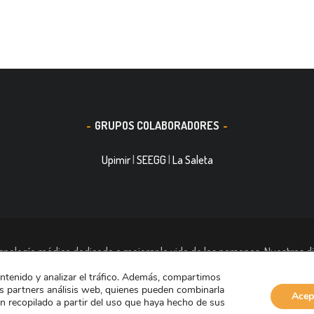
GRUPOS COLABORADORES
Upimir
|
SEEGG
|
La Saleta
nología médica dedicada a mejorar la vida de las personas. Nuestras di
ración de heridas Medicina del Deporte y Trauma. Tiene casi 11.000 tra
ontenido y analizar el tráfico. Además, compartimos
países.
s partners análisis web, quienes pueden combinarla
Acep
n recopilado a partir del uso que haya hecho de sus
Aviso de Cookies
Aviso Legal