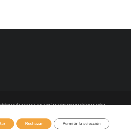
visiones de negocio ocupan las primeras posiciones entre
bajadores en todo el mundo y está presente en más de 90
tar
Rechazar
Permitir la selección