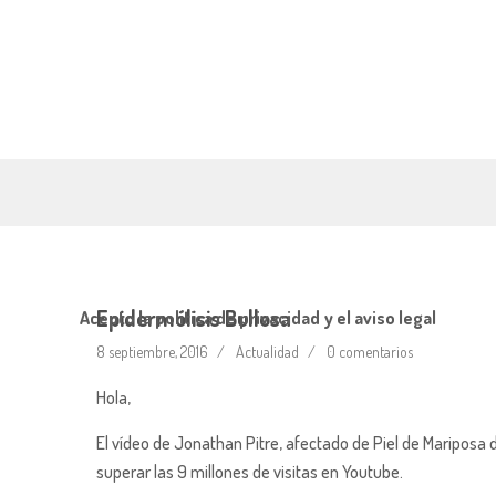
Epidermólisis Bullosa
Acepto la política de privacidad y el aviso legal
8 septiembre, 2016
Actualidad
0 comentarios
Hola,
El vídeo de Jonathan Pitre, afectado de Piel de Mariposa 
superar las 9 millones de visitas en Youtube.