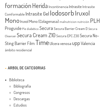
formación
Herida
Intrasite
Incontinencia
Intrasite
Iodosorb
Iruxol
Intrasite Gel
Comformable
Mono
PLH
Iruxol Mono (Colagenasa)
malnutricion
nutrición
Secura
Proguide
Secura Barrier Cream D
Píe diabético
Secura
Secura Cream Z10
Secura No-
Secura EPC Z30
Cleanser
Time
upp
Sting Barrier Film
Valencia
Ulcera venosa
ámbito residencial
ARBOL DE CATEGORIAS
Biblioteca
Bibliografía
Congresos
Descargas
Estudios