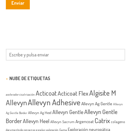
NUBE DE ETIQUETAS
Algisite M
Acticoat
Acticoat Flex
acelerador cicatrización
Allevyn Adhesive
Allevyn
Allevyn Ag Gentle
Allevyn
Allevyn Gentle
Allevyn Gentle
Allevyn Ag Heel
Ag Gentle Border
Catrix
Border
Allevyn Heel
Argencoat
Allevyn Sacrum
colageno
Exploración neuropática
documento de consenso
escalas valoración
Ewma