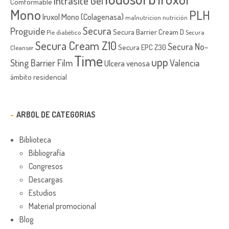
Intrasite Gel
Comformable
Mono
PLH
Iruxol Mono (Colagenasa)
malnutricion
nutrición
Secura
Proguide
Secura Barrier Cream D
Píe diabético
Secura
Secura Cream Z10
Secura No-
Secura EPC Z30
Cleanser
Time
upp
Sting Barrier Film
Valencia
Ulcera venosa
ámbito residencial
ARBOL DE CATEGORIAS
Biblioteca
Bibliografía
Congresos
Descargas
Estudios
Material promocional
Blog