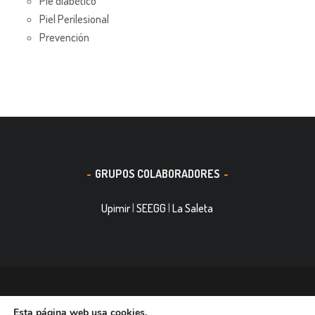
Pie diabético
Piel Perilesional
Prevención
GRUPOS COLABORADORES
Upimir
|
SEEGG
|
La Saleta
© 2016, Smith&Nephew, S.A. es un negocio mundial de
Esta página web usa cookies.