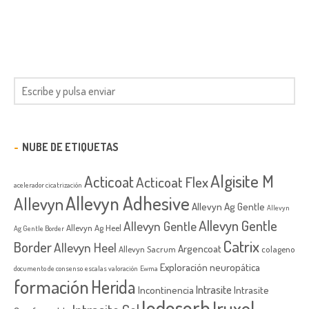
NUBE DE ETIQUETAS
Algisite M
Acticoat
Acticoat Flex
acelerador cicatrización
Allevyn Adhesive
Allevyn
Allevyn Ag Gentle
Allevyn
Allevyn Gentle
Allevyn Gentle
Allevyn Ag Heel
Ag Gentle Border
Catrix
Border
Allevyn Heel
Argencoat
Allevyn Sacrum
colageno
Exploración neuropática
documento de consenso
escalas valoración
Ewma
formación
Herida
Intrasite
Incontinencia
Intrasite
Iodosorb
Iruxol