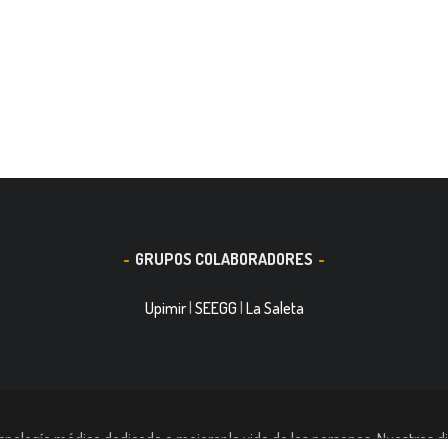
GRUPOS COLABORADORES
Upimir
|
SEEGG
|
La Saleta
nología médica dedicada a mejorar la vida de las personas. Nuestras di