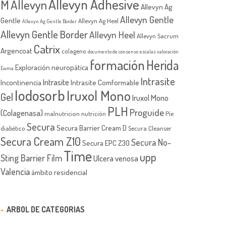
Allevyn Adhesive
M
Allevyn
Allevyn Ag
Allevyn Gentle
Gentle
Allevyn Ag Heel
Allevyn Ag Gentle Border
Allevyn Gentle Border
Allevyn Heel
Allevyn Sacrum
Catrix
Argencoat
colageno
documento de consenso
escalas valoración
formación
Herida
Exploración neuropática
Ewma
Intrasite
Intrasite
Incontinencia
Intrasite Comformable
Iodosorb
Iruxol Mono
Gel
Iruxol Mono
PLH
Proguide
(Colagenasa)
malnutricion
nutrición
Píe
Secura
Secura Barrier Cream D
diabético
Secura Cleanser
Secura Cream Z10
Secura No-
Secura EPC Z30
Time
upp
Sting Barrier Film
Ulcera venosa
Valencia
ámbito residencial
ARBOL DE CATEGORIAS