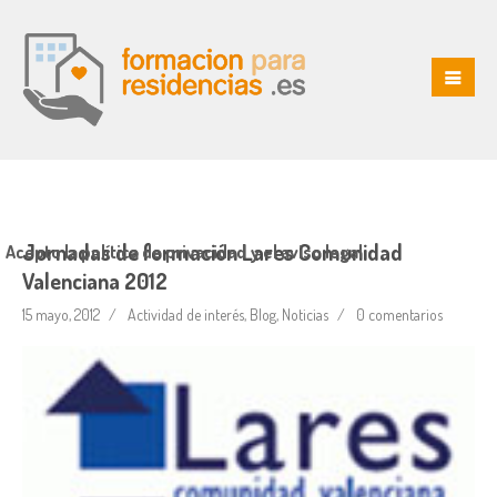
Jornadas de formación Lares Comunidad
Acepto la política de privacidad y el aviso legal
Valenciana 2012
15 mayo, 2012
Actividad de interés
,
Blog
,
Noticias
0 comentarios