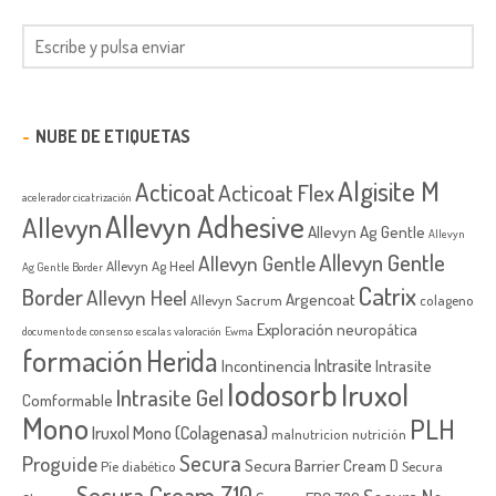
NUBE DE ETIQUETAS
Algisite M
Acticoat
Acticoat Flex
acelerador cicatrización
Allevyn Adhesive
Allevyn
Allevyn Ag Gentle
Allevyn
Allevyn Gentle
Allevyn Gentle
Allevyn Ag Heel
Ag Gentle Border
Catrix
Border
Allevyn Heel
Argencoat
Allevyn Sacrum
colageno
Exploración neuropática
documento de consenso
escalas valoración
Ewma
formación
Herida
Intrasite
Incontinencia
Intrasite
Iodosorb
Iruxol
Intrasite Gel
Comformable
Mono
PLH
Iruxol Mono (Colagenasa)
malnutricion
nutrición
Secura
Proguide
Secura Barrier Cream D
Píe diabético
Secura
Secura Cream Z10