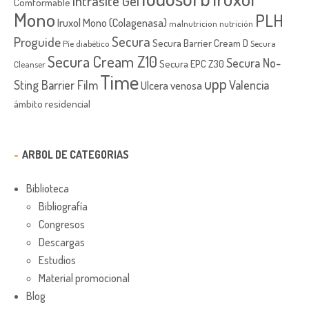
Intrasite Gel
Comformable
Mono
PLH
Iruxol Mono (Colagenasa)
malnutricion
nutrición
Secura
Proguide
Secura Barrier Cream D
Píe diabético
Secura
Secura Cream Z10
Secura No-
Secura EPC Z30
Cleanser
Time
upp
Sting Barrier Film
Valencia
Ulcera venosa
ámbito residencial
ARBOL DE CATEGORIAS
Biblioteca
Bibliografía
Congresos
Descargas
Estudios
Material promocional
Blog