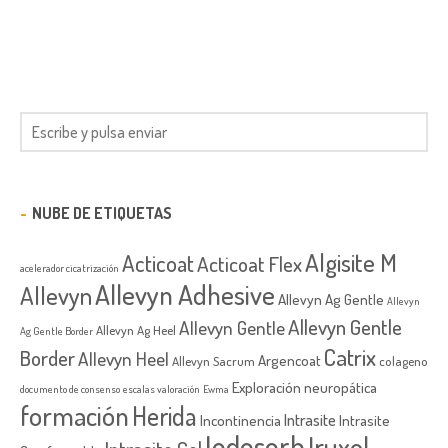
NUBE DE ETIQUETAS
Algisite M
Acticoat
Acticoat Flex
acelerador cicatrización
Allevyn Adhesive
Allevyn
Allevyn Ag Gentle
Allevyn
Allevyn Gentle
Allevyn Gentle
Allevyn Ag Heel
Ag Gentle Border
Catrix
Border
Allevyn Heel
Argencoat
Allevyn Sacrum
colageno
Exploración neuropática
documento de consenso
escalas valoración
Ewma
formación
Herida
Intrasite
Incontinencia
Intrasite
Iodosorb
Iruxol