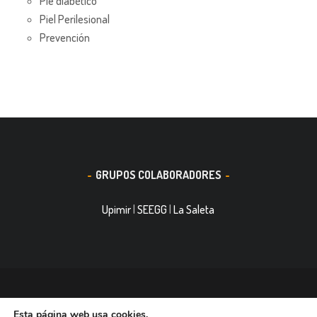
Pie diabético
Piel Perilesional
Prevención
GRUPOS COLABORADORES
Upimir
|
SEEGG
|
La Saleta
© 2016, Smith&Nephew, S.A. es un negocio mundial de
Esta página web usa cookies.